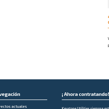
vegación
¡ Ahora contratando
yectos actuales
Keystone Utilities siempre es