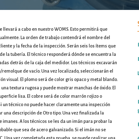
se llevará a cabo en nuestro WOMS. Esto permitirá que
tualmente. La orden de trabajo contendrá el nombre del
cliente y la fecha de la inspección. Serán seis los ítems que
de la tubería. El técnico responderá dónde se encuentra la
gadas detrás de la caja del medidor. Los técnicos excavarán
ón/remolque de vacío. Una vez localizado, seleccionarán el
n visual. El plomo será de color gris opaco y metal blando.
rá una textura rugosa y puede mostrar manchas de óxido. El
perficie lisa. El cobre será de color marrón rojizo o
. Si un técnico no puede hacer claramente una inspección
r una descripción de Otro tipo. Una vez finalizada la
e imanes. A los técnicos se les da un imán para probar la
robable que sea de acero galvanizado. Si el imán no se
VC. Una vez completada esta prueba, se puede realizar una