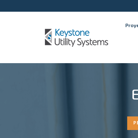
Proye
P