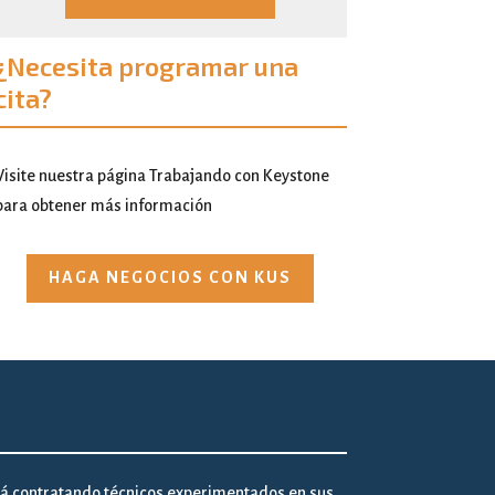
¿Necesita programar una
cita?
Visite nuestra página Trabajando con Keystone
para obtener más información
HAGA NEGOCIOS CON KUS
!
tá contratando técnicos experimentados en sus