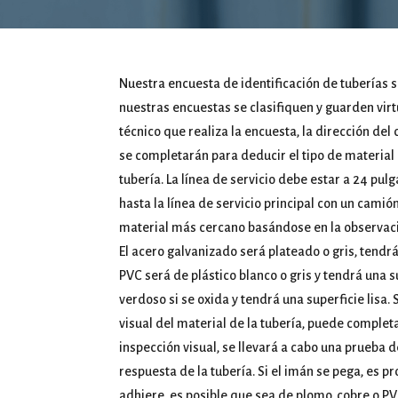
Nuestra encuesta de identificación de tuberías 
nuestras encuestas se clasifiquen y guarden vir
técnico que realiza la encuesta, la dirección del 
se completarán para deducir el tipo de material 
tubería. La línea de servicio debe estar a 24 pul
hasta la línea de servicio principal con un cami
material más cercano basándose en la observació
El acero galvanizado será plateado o gris, tend
PVC será de plástico blanco o gris y tendrá una su
verdoso si se oxida y tendrá una superficie lisa
visual del material de la tubería, puede completa
inspección visual, se llevará a cabo una prueba d
respuesta de la tubería. Si el imán se pega, es p
adhiere, es posible que sea de plomo, cobre o P