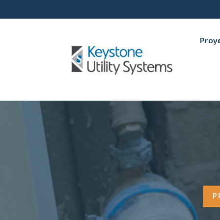
Proye
P