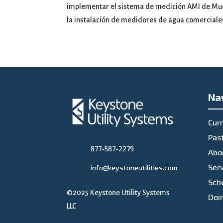
implementar el sistema de medición AMI de Muell
la instalación de medidores de agua comerciales
Na
Curr
Past
877-587-2279
Abo
Ser
info@keystoneutilities.com
Sch
©2025 Keystone Utility Systems
Doi
LLC