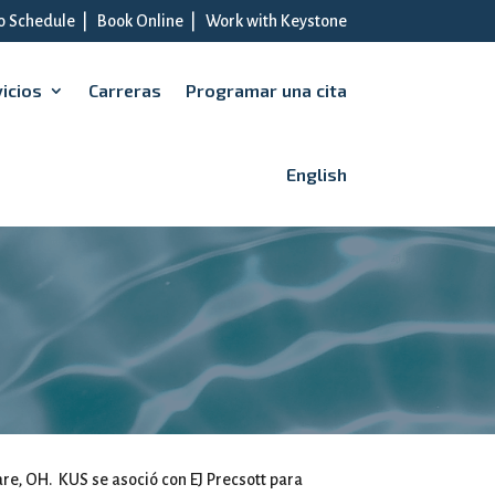
to Schedule
|
Book Online
|
Work with Keystone
icios
Carreras
Programar una cita
English
re, OH. KUS se asoció con EJ Precsott para